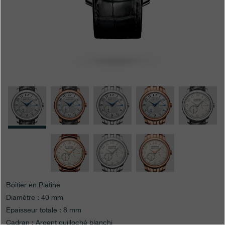
Boutiques
Catalogue
Contact
Search
Rechercher
FRANÇAIS
ENGLISH
日本語
简体中文
Boîtier en Platine
Diamètre : 40 mm
Epaisseur totale : 8 mm
Cadran : Argent guilloché blanchi