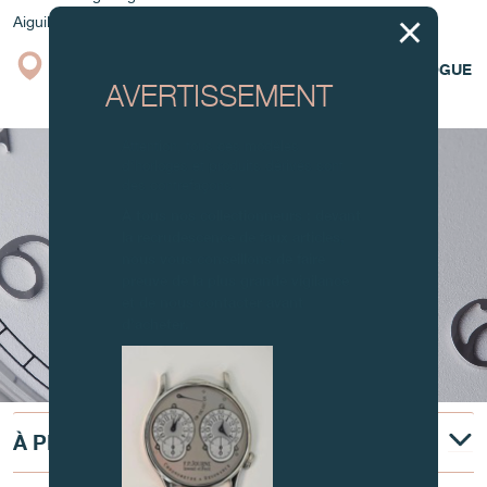
Aiguilles : Acier bleui
BOUTIQUE
CATALOGUE
AVERTISSEMENT
Attention, tous ces modèles
d’horloges et produits dérivés sont
des contrefaçons.
À tous nos collectionneurs : devant
la recrudescence de faux articles,
nous vous conseillons de faire
preuve de la plus grande vigilance
et de nous contacter avant
d’acheter.
À PROPOS